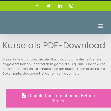
Skip
Facebook
Twitter
LinkedIn
Instagram
to
content
Kurse als PDF-Download
Diese Seite ist für alle, die die Übertragung an externe Dienste
abgelehnt haben und trotzdem gerne die DigiCulTS Onlinekurse
einsehen möchten. Es handelt sich um automatisch erstellte PDF-
Dokumente, das Layout ist daher nicht optimiert.
Digitale Transformation im Betrieb
fördern