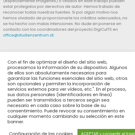
(especialmente imágenes) o citados en este trabajo pueden
estar protegidos por derechos de autor. Hemos tratado de
reconocer todas nuestras fuentes. Si por algún motivo nos
hemos olvidado de proporcionarle los créditos adecuados, no
se ha hecho con malas intenciones. No dude en ponerse en
contacto con los coordinadores del proyecto DigiCulTS en
office@studienzentrum.at.
Con el fin de optimizar el diseño del sitio web,
procesamos la información de su dispositivo. Algunos
de ellos son absolutamente necesarios para
garantizar las funciones esenciales del sitio web, otros
El apoyo de la
son opcionales y permiten la incorporación de
Comisión Europea
servicios externos para ver vídeos, etc.". En el proceso,
para la producción
sus datos personales (identificadores en línea)
de esta publicación no constituye una aprobación del
pueden ser transmitidos a terceros según sea
contenido, el cual refleja únicamente las opiniones de los
necesario en cada caso sobre la base de su
autores, y la Comisión no se hace responsable del uso que
consentimiento. Puede revocar su consentimiento en
pueda hacerse de la información contenida en la misma.
cualquier momento cambiando su selección en este
banner.
Configuración de las cookies
ACEPTAR y consentir el tras