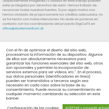
(especialmente imágenes) o citados en este trabajo pueden
estar protegidos por derechos de autor. Hemos tratado de
reconocer todas nuestras fuentes. Si por algún motivo nos
hemos olvidado de proporcionarle los créditos adecuados, no
se ha hecho con malas intenciones. No dude en ponerse en
contacto con los coordinadores del proyecto DigiCulTS en
office@studienzentrum.at.
Con el fin de optimizar el diseño del sitio web,
procesamos la información de su dispositivo. Algunos
de ellos son absolutamente necesarios para
garantizar las funciones esenciales del sitio web, otros
El apoyo de la
son opcionales y permiten la incorporación de
Comisión Europea
servicios externos para ver vídeos, etc.". En el proceso,
para la producción
sus datos personales (identificadores en línea)
de esta publicación no constituye una aprobación del
pueden ser transmitidos a terceros según sea
contenido, el cual refleja únicamente las opiniones de los
necesario en cada caso sobre la base de su
autores, y la Comisión no se hace responsable del uso que
consentimiento. Puede revocar su consentimiento en
pueda hacerse de la información contenida en la misma.
cualquier momento cambiando su selección en este
banner.
Configuración de las cookies
ACEPTAR y consentir el tras